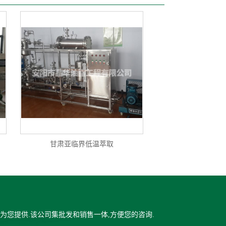
甘肃亚临界低温萃取
为您提供.该公司集批发和销售一体,方便您的咨询.