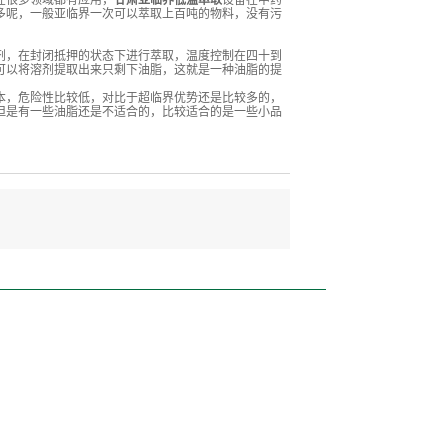
在很多领域都有应用，
甘肃亚临界低温萃取
设备在中药
多呢，一般亚临界一次可以萃取上百吨的物料，没有污
剂，在封闭抵押的状态下进行萃取，温度控制在四十到
可以将溶剂提取出来只剩下油脂，这就是一种油脂的提
本，危险性比较低，对比于超临界优势还是比较多的，
但是有一些油脂还是不适合的，比较适合的是一些小品