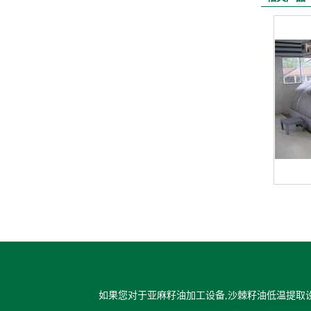
如果您对于亚麻籽油加工设备,沙棘籽油低温提取设