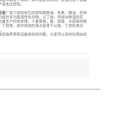
脱脂等都是不错呢，其次就是消耗低，脱溶过程不需要
产成本比较低。
设备
厂家介绍目前已应用到植物油、色素、精油、药材
的成份多为脂溶性化合物，以丁烷、丙烷对鲜湿的花
批量生产的有玫瑰、十香菜等，姜、茴香、大蒜等的精
丁烷等，其中丙烷的沸点是零下42度，丁烷的沸点
脂。
跟亚临界萃取设备相关的问题，大家可以及时在网站给