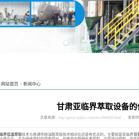
Previous slide
Next slide
：
网站首页
>
新闻中心
甘肃亚临界萃取设备的
文章来源：
http://gansu.ayjhyz.com/news946426.html
发表时间
临界低温萃取
技术与普通传统油脂萃取技术相对比还是有优点的，主要就是亚临界
甘