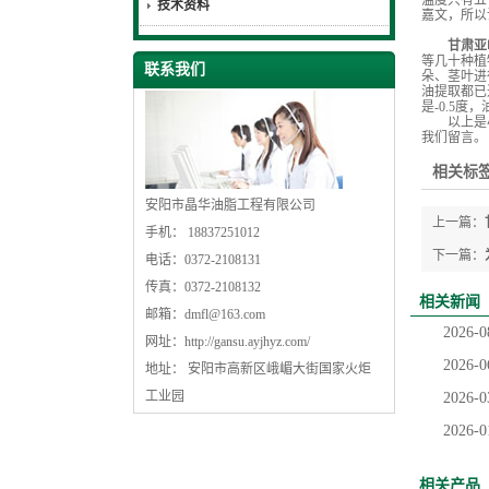
温度只有五
技术资料
嘉文，所以
甘肃亚
等几十种植
联系我们
朵、茎叶进
油提取都已
是-0.5
以上是小
我们留言。
相关标签
安阳市晶华油脂工程有限公司
上一篇：
手机： 18837251012
下一篇：
电话：0372-2108131
传真：0372-2108132
相关新闻
邮箱：
dmfl@163.com
2026-0
网址：
http://gansu.ayjhyz.com/
2026-0
地址： 安阳市高新区峨嵋大街国家火炬
工业园
2026-0
2026-0
相关产品