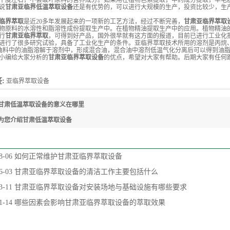
十度左右，不会破坏原料的营养成分。如果用在植物色素提取，中药成分提取，羊毛
说
甘肃亚临界低温萃取设备
还是有优势的，可以进行大规模的生产，投资比较少，生
临界萃取
是近20多年发展起来的一项新的工艺方法，经过不断完善，
甘肃亚临界萃取
物原料的水溶性和脂溶性成份提取生产中。在植物精油提取生产中的应用。植物精油
行
甘肃亚临界萃取
，可得到好产品，国外很早就有这方面的报道，目前已进行工业化
进行了很多研究试验，具备了工业化生产的条件。亚临界萃取技术所用的溶剂是丙烷、
度，油料中的油脂溶解于溶剂中，形成混合油，混合油中溶剂低温气化分离后可以得到油
编给大家分析的
甘肃亚临界萃取设备
的优点，希望对大家有帮助。后期大家有任何
:
亚临界萃取设备
甘肃低温萃取设备的意义在哪里
为您介绍甘肃低温萃取设备
8-06
如何正常维护甘肃亚临界萃取设备
6-03
甘肃亚临界萃取设备的清洁工作主要包括什么
3-11
甘肃亚临界萃取设备对安装场地与基础设施有哪些要求
1-14
哪些因素会影响甘肃亚临界萃取设备的萃取效果