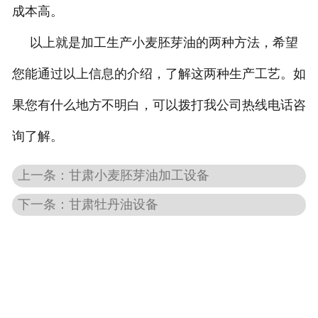
成本高。
-
甘肃大蒜油设备
以上就是加工生产小麦胚芽油的两种方法，希望
-
甘肃姜油设备
您能通过以上信息的介绍，了解这两种生产工艺。如
果您有什么地方不明白，可以拨打我公司热线电话咨
-
甘肃花椒籽油设备
询了解。
甘肃色素提取设备
上一条：甘肃小麦胚芽油加工设备
-
甘肃栀子黄设备
下一条：甘肃牡丹油设备
-
甘肃辣椒红色素设备
-
甘肃叶黄素设备
甘肃中药材成分提取设备