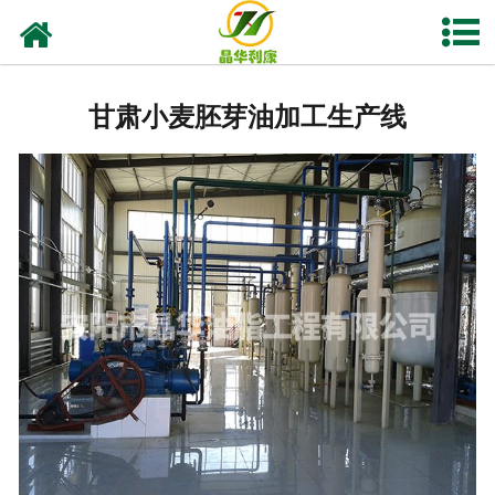
网站首页
甘肃亚临界低温萃取设备
甘肃小麦胚芽油加工生产线
甘肃实验室油脂设备
甘肃植物油提取
-
甘肃花椒榨油设备
-
甘肃核桃油设备
-
甘肃紫苏籽油设备
-
甘肃亚麻籽油设备
-
甘肃茶籽油设备