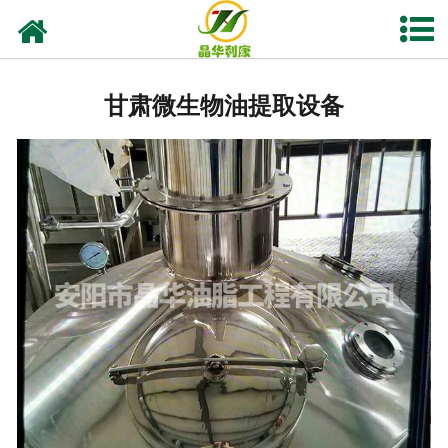
网站首页
甘肃亚临界低温萃取设备
甘肃微生物油提取设备
甘肃实验室油脂设备
甘肃植物油提取
-
甘肃花椒榨油设备
-
甘肃核桃油设备
-
甘肃紫苏籽油设备
-
甘肃亚麻籽油设备
-
甘肃茶籽油设备