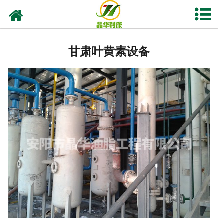
网站首页
甘肃亚临界低温萃取设备
甘肃叶黄素设备
甘肃实验室油脂设备
甘肃植物油提取
-
甘肃花椒榨油设备
-
甘肃核桃油设备
-
甘肃紫苏籽油设备
-
甘肃亚麻籽油设备
-
甘肃茶籽油设备