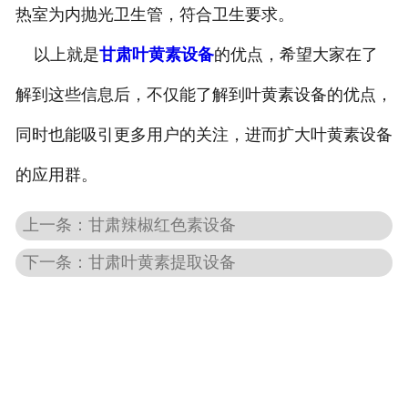
热室为内抛光卫生管，符合卫生要求。
-
甘肃大蒜油设备
以上就是
甘肃叶黄素设备
的优点，希望大家在了
-
甘肃姜油设备
解到这些信息后，不仅能了解到叶黄素设备的优点，
同时也能吸引更多用户的关注，进而扩大叶黄素设备
-
甘肃花椒籽油设备
的应用群。
甘肃色素提取设备
上一条：甘肃辣椒红色素设备
-
甘肃栀子黄设备
下一条：甘肃叶黄素提取设备
-
甘肃辣椒红色素设备
-
甘肃叶黄素设备
甘肃中药材成分提取设备