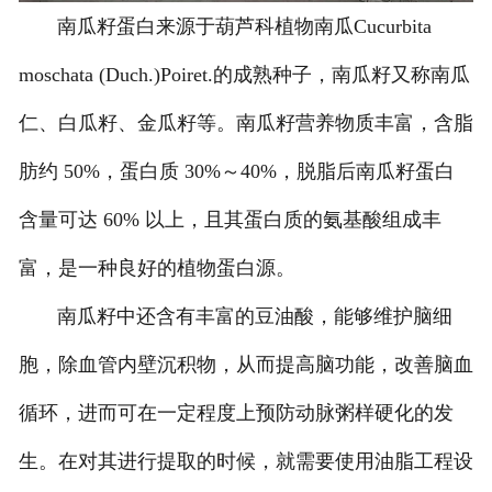
南瓜籽蛋白来源于葫芦科植物南瓜Cucurbita
-
甘肃葡萄籽油设备
moschata (Duch.)Poiret.的成熟种子，南瓜籽又称南瓜
-
甘肃小麦胚芽油设备
仁、白瓜籽、金瓜籽等。南瓜籽营养物质丰富，含脂
-
甘肃牡丹籽油设备
肪约 50%，蛋白质 30%～40%，脱脂后南瓜籽蛋白
甘肃油脂精炼设备
含量可达 60% 以上，且其蛋白质的氨基酸组成丰
甘肃微藻油、多不饱和脂肪酸
富，是一种良好的植物蛋白源。
南瓜籽中还含有丰富的豆油酸，能够维护脑细
提取设备
胞，除血管内壁沉积物，从而提高脑功能，改善脑血
甘肃精油提取设备
循环，进而可在一定程度上预防动脉粥样硬化的发
甘肃调味品提取
生。在对其进行提取的时候，就需要使用油脂工程设
-
甘肃香精香料设备