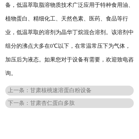
备，低温萃取脂溶物质技术广泛应用于特种食用油、
-
甘肃大蒜油设备
植物蛋白、精细化工、天然色素、医药、食品等行
-
甘肃姜油设备
业，低温萃取的溶剂为晶华丁烷混合溶剂。该溶剂中
组分的沸点大多在0℃以下，在常温常压下为气体，
-
甘肃花椒籽油设备
加压后为液态。如果您对于设备有需要，欢迎致电咨
甘肃色素提取设备
询。
-
甘肃栀子黄设备
上一条：甘肃核桃速溶蛋白粉设备
-
甘肃辣椒红色素设备
下一条：甘肃杏仁蛋白多肽
-
甘肃叶黄素设备
甘肃中药材成分提取设备