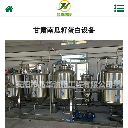
网站首页
甘肃亚临界低温萃取设备
甘肃南瓜籽蛋白设备
甘肃实验室油脂设备
甘肃植物油提取
-
甘肃花椒榨油设备
-
甘肃核桃油设备
-
甘肃紫苏籽油设备
-
甘肃亚麻籽油设备
-
甘肃茶籽油设备