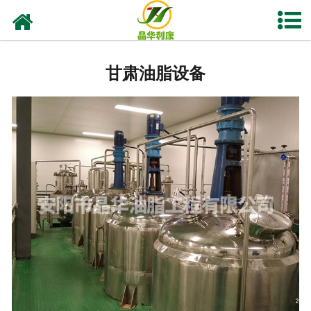
网站首页
甘肃亚临界低温萃取设备
甘肃油脂设备
甘肃实验室油脂设备
甘肃植物油提取
-
甘肃花椒榨油设备
-
甘肃核桃油设备
-
甘肃紫苏籽油设备
-
甘肃亚麻籽油设备
-
甘肃茶籽油设备