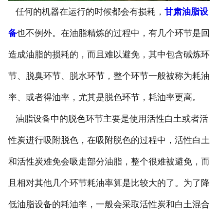
任何的机器在运行的时候都会有损耗，
甘肃油脂设
-
甘肃葡萄籽油设备
备
也不例外。在油脂精炼的过程中，有几个环节是回
-
甘肃小麦胚芽油设备
造成油脂的损耗的，而且难以避免，其中包含碱炼环
-
甘肃牡丹籽油设备
节、脱臭环节、脱水环节，整个环节一般被称为耗油
甘肃油脂精炼设备
率、或者得油率，尤其是脱色环节，耗油率更高。
甘肃微藻油、多不饱和脂肪酸
油脂设备中的脱色环节主要是使用活性白土或者活
性炭进行吸附脱色，在吸附脱色的过程中，活性白土
提取设备
和活性炭难免会吸走部分油脂，整个很难被避免，而
甘肃精油提取设备
且相对其他几个环节耗油率算是比较大的了。为了降
甘肃调味品提取
低油脂设备的耗油率，一般会采取活性炭和白土混合
-
甘肃香精香料设备