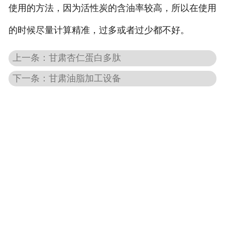
使用的方法，因为活性炭的含油率较高，所以在使用
-
甘肃大蒜油设备
的时候尽量计算精准，过多或者过少都不好。
-
甘肃姜油设备
上一条：甘肃杏仁蛋白多肽
-
甘肃花椒籽油设备
下一条：甘肃油脂加工设备
甘肃色素提取设备
-
甘肃栀子黄设备
-
甘肃辣椒红色素设备
-
甘肃叶黄素设备
甘肃中药材成分提取设备